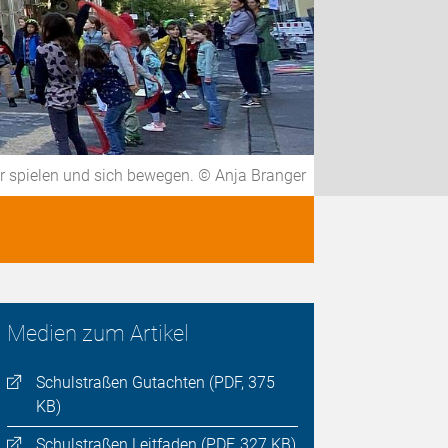
er spielen und sich bewegen. © Anja Branger
Medien zum Artikel
Schulstraßen Gutachten (PDF, 375
KB)
Schulstraßen Leitfaden (PDF, 327 KB)