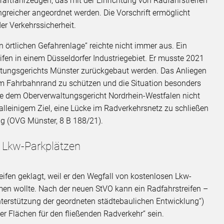
aftfahrzeugen, das mit der Einrichtung von Radfahrstreifen
greicher angeordnet werden. Die Vorschrift ermöglicht
er Verkehrssicherheit.
 örtlichen Gefahrenlage“ reichte nicht immer aus. Ein
eifen in einem Düsseldorfer Industriegebiet. Er musste 2021
ltungsgerichts Münster zurückgebaut werden. Das Anliegen
m Fahrbahnrand zu schützen und die Situation besonders
hte dem Oberverwaltungsgericht Nordrhein-Westfalen nicht
 alleinigem Ziel, eine Lücke im Radverkehrsnetz zu schließen
ig (OVG Münster, 8 B 188/21).
 Lkw-Parkplätzen
ifen geklagt, weil er den Wegfall von kostenlosen Lkw-
n wollte. Nach der neuen StVO kann ein Radfahrstreifen –
nterstützung der geordneten städtebaulichen Entwicklung“)
er Flächen für den fließenden Radverkehr“ sein.