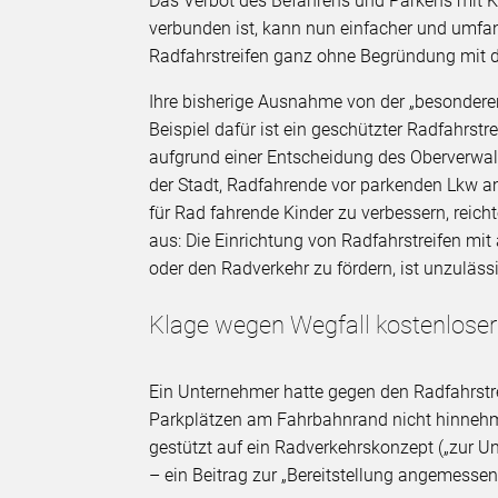
Das Verbot des Befahrens und Parkens mit Kr
verbunden ist, kann nun einfacher und umfan
Radfahrstreifen ganz ohne Begründung mit d
Ihre bisherige Ausnahme von der „besonderen
Beispiel dafür ist ein geschützter Radfahrstr
aufgrund einer Entscheidung des Oberverwa
der Stadt, Radfahrende vor parkenden Lkw a
für Rad fahrende Kinder zu verbessern, reic
aus: Die Einrichtung von Radfahrstreifen mit
oder den Radverkehr zu fördern, ist unzuläss
Klage wegen Wegfall kostenloser
Ein Unternehmer hatte gegen den Radfahrstre
Parkplätzen am Fahrbahnrand nicht hinnehme
gestützt auf ein Radverkehrskonzept („zur U
– ein Beitrag zur „Bereitstellung angemessen