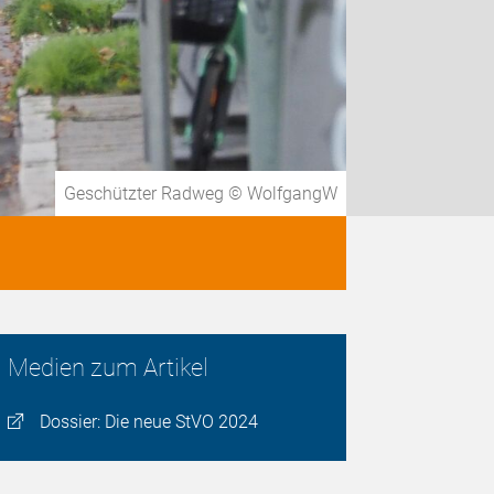
Geschützter Radweg © WolfgangW
Medien zum Artikel
Dossier: Die neue StVO 2024