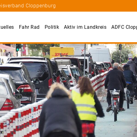
eisverband Cloppenburg
uelles
Fahr Rad
Politik
Aktiv im Landkreis
ADFC Clop