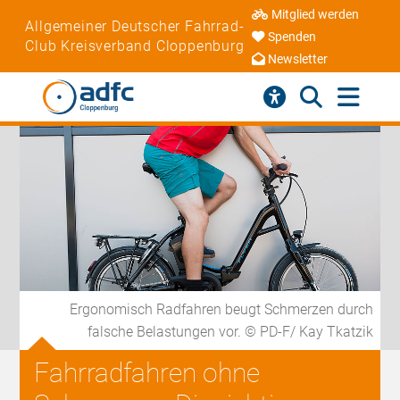
Mitglied werden
Allgemeiner Deutscher Fahrrad-
Spenden
Club Kreisverband Cloppenburg
Newsletter
Ergonomisch Radfahren beugt Schmerzen durch
falsche Belastungen vor. © PD-F/ Kay Tkatzik
Fahrradfahren ohne