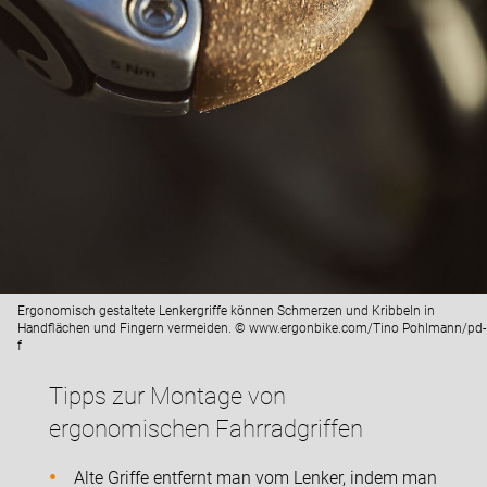
Ergonomisch gestaltete Lenkergriffe können Schmerzen und Kribbeln in
Handflächen und Fingern vermeiden. © www.ergonbike.com/Tino Pohlmann/pd-
f
Tipps zur Montage von
ergonomischen Fahrradgriffen
Alte Griffe entfernt man vom Lenker, indem man