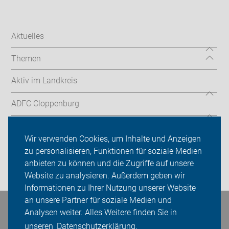
Aktuelles
Themen
Aktiv im Landkreis
ADFC Cloppenburg
Sei dabei
Wir verwenden Cookies, um Inhalte und Anzeigen
Presse
zu personalisieren, Funktionen für soziale Medien
anbieten zu können und die Zugriffe auf unsere
Login
Website zu analysieren. Außerdem geben wir
Informationen zu Ihrer Nutzung unserer Website
an unsere Partner für soziale Medien und
Bleiben Sie in Kontakt
Analysen weiter. Alles Weitere finden Sie in
unseren
Datenschutzerklärung.