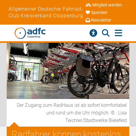
Mitglied werden
Allgemeiner Deutscher Fahrrad-
Spenden
Club Kreisverband Cloppenburg
Newsletter
Der Zugang zum RadHaus ist ab sofort komfortabel
und rund um die Uhr möglich. © : Lisa
Teichler/Stadtwerke Bielefeld
Radfahrer können kostenlos